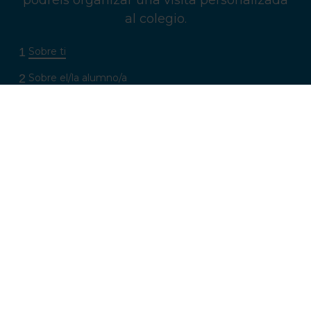
podréis organizar una visita personalizada
al colegio.
1
Sobre ti
2
Sobre el/la alumno/a
3
Preferencias de contacto
Nombre
*
Prefijo
Nombre