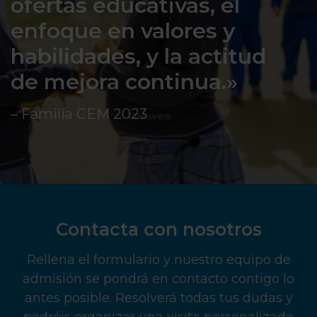
ofertas educativas, el
enfoque en valores y
habilidades, y la actitud
de mejora continua.»
– Familia CEM 2023
Contacta con nosotros
Rellena el formulario y nuestro equipo de
admisión se pondrá en contacto contigo lo
antes posible. Resolverá todas tus dudas y