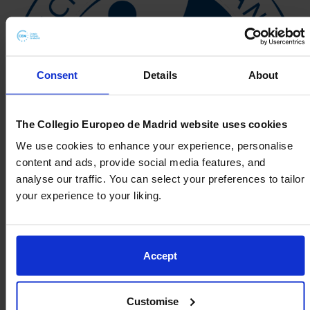
Consent
Details
About
The Collegio Europeo de Madrid website uses cookies
We use cookies to enhance your experience, personalise
content and ads, provide social media features, and
analyse our traffic. You can select your preferences to tailor
your experience to your liking.
Colegio del Mundo IB
Accept
CEM es actualmente un colegio candidato*
para ofrecer el Programa del Diploma del
Customise