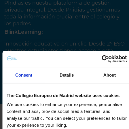
Phidias es nuestra plataforma de gestión
privada integral. Desde Phidias gestionamos
toda la información crucial entre el colegio y
los padres.
BlinkLearning:
Innovación educativa en un clic. Desde 2º ESO
nuestros estudiantes tienen acceso a esta
plataforma líder que ofrece recursos
dinámicos y herramientas interactivas para
potenciar el aprendizaje personalizado y
Consent
Details
About
colaborativo. La clave para el éxito académico
en la era digital.
The Collegio Europeo de Madrid website uses cookies
We use cookies to enhance your experience, personalise
content and ads, provide social media features, and
analyse our traffic. You can select your preferences to tailor
your experience to your liking.