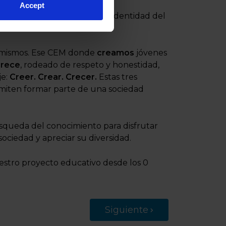
Accept
enta nuestros valores y la identidad del
 mismos. Ese CEM donde
creamos
jóvenes
crece
, rodeado de respeto y honestidad,
je:
Creer. Crear. Crecer.
Estas tres
rmiten formar parte de una sociedad
queda del conocimiento para disfrutar
sociedad y apreciar su diversidad.
uestro proyecto educativo desde los 0
Siguiente