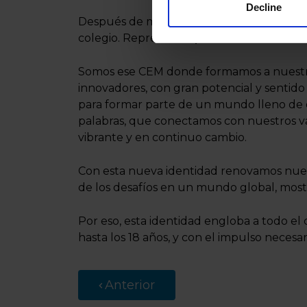
Decline
Después de mucho trabajo, creemos que e
colegio. Representa
qué somos.
Somos ese CEM donde formamos a nuestros
innovadores, con gran potencial y sentid
para formar parte de un mundo lleno de
palabras, que conectamos con nuestros va
vibrante y en continuo cambio.
Con esta nueva identidad renovamos nue
de los desafíos en un mundo global, mostra
Por eso, esta identidad engloba a todo el
hasta los 18 años, y con el impulso necesa
Anterior