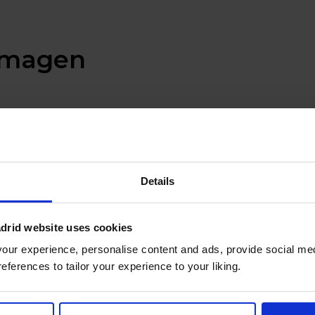
 imagen
 creyese en el valor de las personas?
mientos a nuestros estudiantes.
Details
antes en el desarrollo de habilidades.
drid website uses cookies
ur experience, personalise content and ads, provide social med
 comunidad y lo que queremos transmitir. Por eso, est
references to tailor your experience to your liking.
nas y la dirección en la que avanza el colegio,. Pero
sin p
cercano
en el que habéis depositado la confianza para qu
 aprendizaje y disfrute.