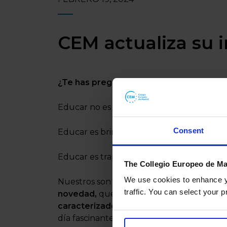
CEM actualiza su
¿Te has preguntado que pasaría si nadie
Educar no es solamente transmitir conoci
Consent
Educar es brindar apoyo a nuestros estudi
Educar es transmitir valores.
The Collegio Europeo de Ma
We use cookies to enhance yo
Nuestros son lo que nos representa como
traffic. You can select your p
novedad,
que refleja el valor de las perso
caracterizado: ser el colegio familiar y 
día fascinante y llena de oportunidades de