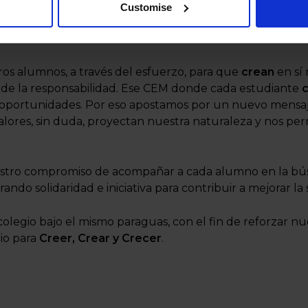
Customise
sta nueva imagen del Colegio Europeo de Madrid repres
 alumnos, a través del esfuerzo, para que
crean
en sí
o de la responsabilidad. Ese CEM donde cada estudiante
 oportunidades. Por eso apostamos por un nuevo mensa
lores, sin duda, proyectan nuestra naturaleza y nos pe
stro compromiso de acompañar a cada alumno en la bús
ndo solidaridad e iniciativa para contribuir a mejorar la 
 colegio bajo el mismo paraguas, con el fin de reforzar n
rio para
Creer, Crear y Crecer
.