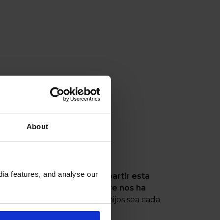
About
ia features, and analyse our
amos muy contentos de
compartir esta
erder de vista lo que siempre nos ha
e la educación de vuestros hijos sea cada