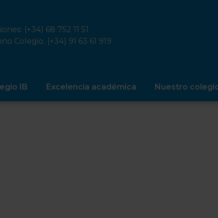
iones:
(+34) 68 752 11 51
ono Colegio:
(+34) 91 63 61 919
egio IB
Excelencia académica
Nuestro colegi